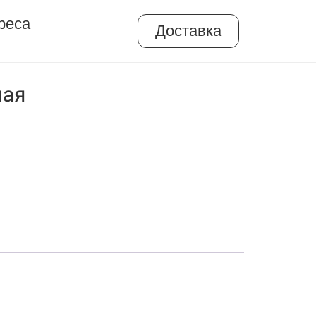
реса
Доставка
ная