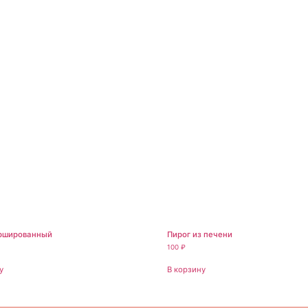
ршированный
Пирог из печени
100
₽
у
В корзину