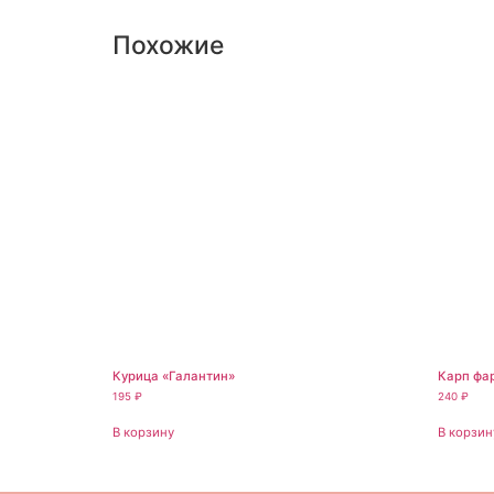
Похожие
Курица «Галантин»
Карп фа
195
₽
240
₽
В корзину
В корзин