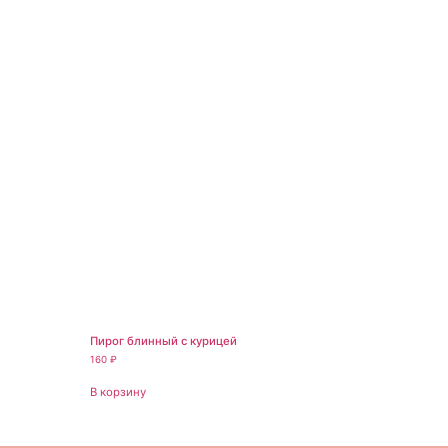
Пирог блинный с курицей
160
₽
В корзину