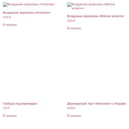
Воздушные круассаны «Атлантик»
Воздушные круассаны «Мясное ассорти»
3750
₽
2650
₽
В корзину
В корзину
Горбуша под маринадом
Двухъярусный торт «Наполеон» с ягодами
235
₽
5250
₽
В корзину
В корзину