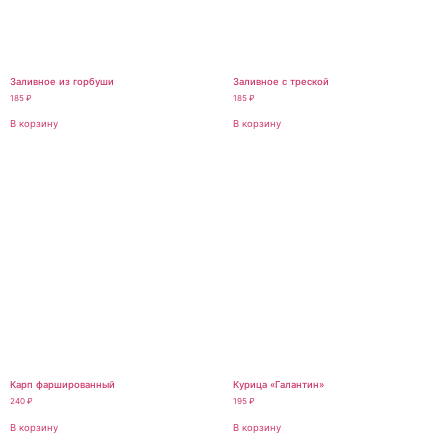
Заливное из горбуши
Заливное с треской
185
₽
185
₽
В корзину
В корзину
Карп фаршированный
Курица «Галантин»
240
₽
195
₽
В корзину
В корзину