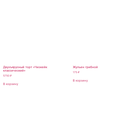
Двухъярусный торт «Чизкейк
Жульен грибной
классический»
175
₽
5750
₽
В корзину
В корзину