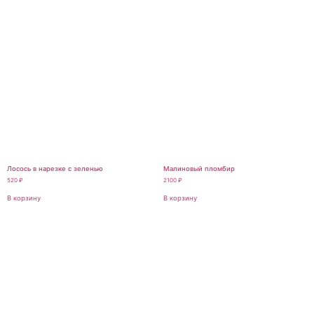
Лосось в нарезке с зеленью
Малиновый пломбир
520
₽
2100
₽
В корзину
В корзину